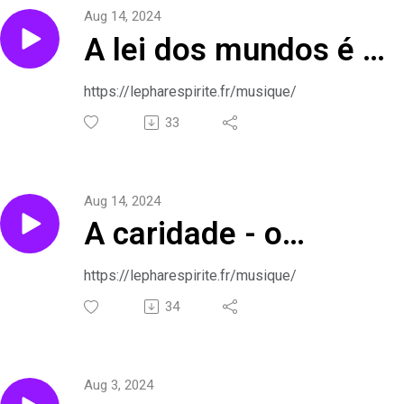
Aug 14, 2024
A lei dos mundos é a
do progresso - o
https://lepharespirite.fr/musique/
evangelho segundo o
33
espiritismo em
Aug 14, 2024
canções
A caridade - o
evangelho segundo o
https://lepharespirite.fr/musique/
espiritismo em
34
canções
Aug 3, 2024