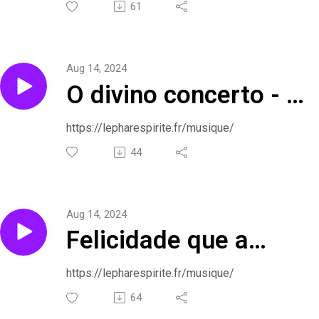
segundo o
61
espiritismo em
Aug 14, 2024
canções
O divino concerto - o
evangelho segundo o
https://lepharespirite.fr/musique/
espiritismo em
44
canções
Aug 14, 2024
Felicidade que a
prece proporciona -
https://lepharespirite.fr/musique/
o evangelho segundo
64