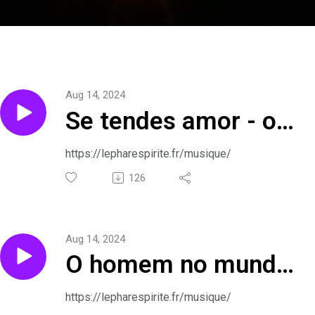
Aug 14, 2024
Se tendes amor - o
evangelho segundo o
https://lepharespirite.fr/musique/
espiritismo em
126
canções
Aug 14, 2024
O homem no mundo
- o evangelho
https://lepharespirite.fr/musique/