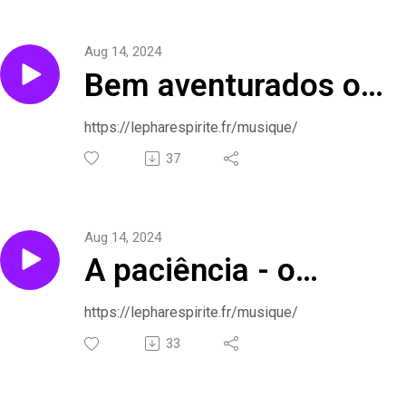
o espiritismo em
Aug 14, 2024
canções
Bem aventurados os
pobres de espírito - o
https://lepharespirite.fr/musique/
evangelho segundo o
37
espiritismo em
Aug 14, 2024
canções
A paciência - o
evangelho segundo o
https://lepharespirite.fr/musique/
espiritismo em
33
canções